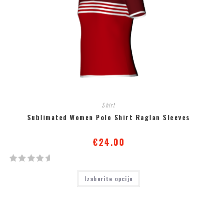
а
0
о
д
5
Shirt
Sublimated Women Polo Shirt Raglan Sleeves
€
24.00
О
Izaberite opcije
ц
е
њ