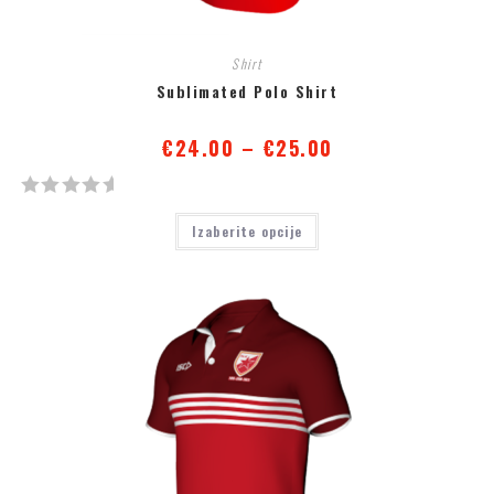
Shirt
Sublimated Polo Shirt
€
24.00
–
€
25.00
О
Izaberite opcije
ц
е
њ
е
н
о
с
а
0
о