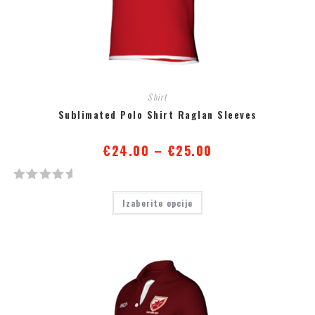
д
5
Shirt
Sublimated Polo Shirt Raglan Sleeves
€
24.00
–
€
25.00
О
Izaberite opcije
ц
е
њ
е
н
о
с