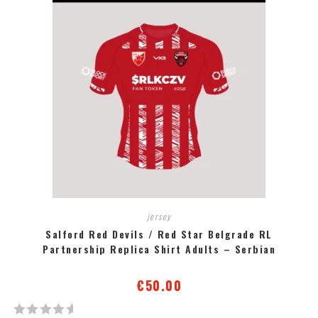
е
н
о
с
а
0
о
д
5
jersey
Salford Red Devils / Red Star Belgrade RL
Partnership Replica Shirt Adults – Serbian
€
50.00