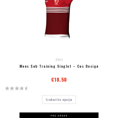
Shirt
Mens Sub Training Singlet – Cus Design
€
18.50
О
Izaberite opcije
ц
е
њ