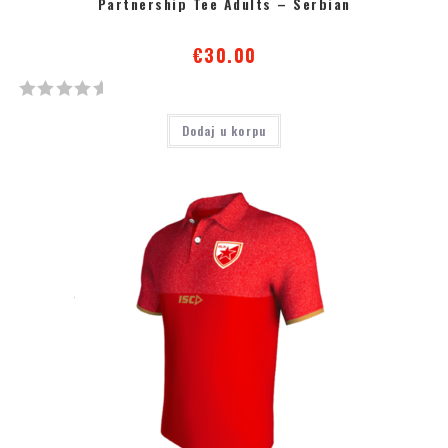
Partnership Tee Adults – Serbian
€
30.00
О
Dodaj u korpu
ц
е
њ
е
н
о
с
а
0
о
д
5