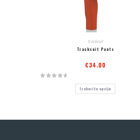
tracksuit
Tracksuit Pants
€
34.00
О
Izaberite opcije
ц
е
њ
е
н
о
с